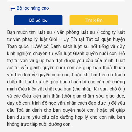
Bộ lọc nâng cao
Bỏ bộ lọc
Bạn muốn tìm luật sư / văn phòng luật sư / công ty luật
tư vấn pháp lý luật Giỏi – Uy Tín tại Tất cả quận huyện
Toàn quốc. iLAW có Danh sách luật sư nổi tiếng và đầy
kinh nghiệm chuyên tư vấn luật Giành quyền nuôi con. Hỗ
trợ tư vấn và giúp bạn đạt được yêu cầu của mình. Luật
sư tư vấn giành quyền nuôi con sẽ giúp bạn thoả thuận
với bên kia về quyền nuôi con; hoặc khi hai bên có tranh
chấp thì Luật sư sẽ giúp bạn chuẩn bị các căn cứ chứng
minh điều kiện vật chất của bạn (thu nhập, tài sản, chỗ ở...)
và các điều kiện tinh thần (thời gian chăm sóc, giáo dục,
dạy dỗ con; trình độ học vấn, nhân cách đạo đức...) để yêu
cầu Toà án dành cho bạn quyền nuôi con; hoặc sẽ giúp
bạn đưa ra yêu cầu cấp dưỡng hợp lý cho con nếu bạn
không trực tiếp nuôi dưỡng con.