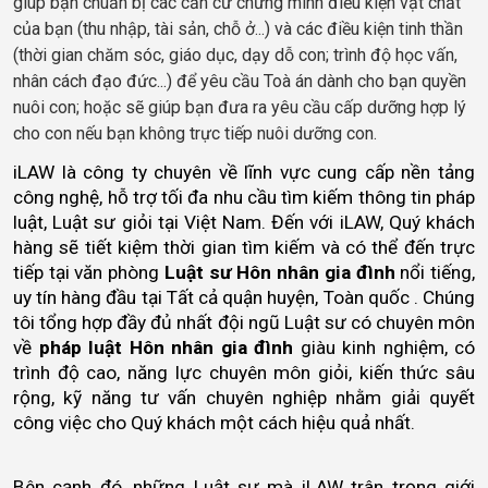
giúp bạn chuẩn bị các căn cứ chứng minh điều kiện vật chất
của bạn (thu nhập, tài sản, chỗ ở...) và các điều kiện tinh thần
(thời gian chăm sóc, giáo dục, dạy dỗ con; trình độ học vấn,
nhân cách đạo đức...) để yêu cầu Toà án dành cho bạn quyền
nuôi con; hoặc sẽ giúp bạn đưa ra yêu cầu cấp dưỡng hợp lý
cho con nếu bạn không trực tiếp nuôi dưỡng con.
iLAW là công ty chuyên về lĩnh vực cung cấp nền tảng 
công nghệ, hỗ trợ tối đa nhu cầu tìm kiếm thông tin pháp 
luật, Luật sư giỏi tại Việt Nam. Đến với iLAW, Quý khách 
hàng sẽ tiết kiệm thời gian tìm kiếm và có thể đến trực 
tiếp tại văn phòng 
Luật sư Hôn nhân gia đình
 nổi tiếng, 
uy tín hàng đầu tại Tất cả quận huyện, Toàn quốc . Chúng 
tôi tổng hợp đầy đủ nhất đội ngũ Luật sư có chuyên môn 
về 
pháp luật Hôn nhân gia đình
 giàu kinh nghiệm, có 
trình độ cao, năng lực chuyên môn giỏi, kiến thức sâu 
rộng, kỹ năng tư vấn chuyên nghiệp nhằm giải quyết 
công việc cho Quý khách một cách hiệu quả nhất.    
Bên cạnh đó, những Luật sư mà iLAW trân trọng giới 