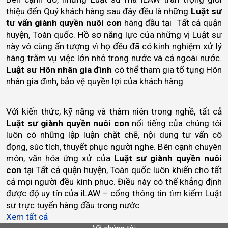
thiệu đến Quý khách hàng sau đây đều là những 
Luật sư 
tư vấn giành quyền nuôi con
 hàng đầu tại  Tất cả quận 
huyện, Toàn quốc. Hồ sơ năng lực của những vị Luật sư 
này vô cùng ấn tượng vì họ đều đã có kinh nghiệm xử lý 
hàng trăm vụ việc lớn nhỏ trong nước và cả ngoài nước.
Luật sư Hôn nhân gia đình
 có thể tham gia tố tụng Hôn 
nhân gia đình, bảo vệ quyền lợi của khách hàng.
Với kiến thức, kỹ năng và thâm niên trong nghề, tất cả 
Luật sư giành quyền nuôi con 
nổi tiếng của chúng tôi 
luôn có những lập luận chặt chẽ, nội dung tư vấn cô 
đọng, súc tích, thuyết phục người nghe. Bên cạnh chuyên 
môn, văn hóa ứng xử của 
Luật sư giành quyền nuôi 
con
 tại Tất cả quận huyện, Toàn quốc luôn khiến cho tất 
cả mọi người đều kính phục. Điều này có thể khẳng định 
được độ uy tín của iLAW – cổng thông tin tìm kiếm Luật 
sư trực tuyến hàng đầu trong nước.
Xem tất cả