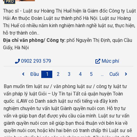
Thạc sĩ - Luật sư Hoàng Thị Huế hiện là Giám đốc Công ty Luật
Hải An thuộc Đoàn Luật sư thành phố Hà Nội. Luật sư Hoàng
Thị Huế có nhiều năm kinh nghiệm hành nghề luật sư, thực hiện,
hỗ trợ thành côn...
Địa chỉ văn phòng/ Công ty:
phố Nguyễn Thị Định, quận Cầu
Giấy, Hà Nội
0902 293 579
Mức phí
Đầu
1
2
3
4
5
...
Cuối
Bạn muốn tìm luật sư / văn phòng luật sư / công ty luật tư
vấn pháp lý luật Giỏi – Uy Tín tại Tất cả quận huyện Toàn
quốc. iLAW có Danh sách luật sư nổi tiếng và đầy kinh
nghiệm chuyên tư vấn luật Giành quyền nuôi con. Hỗ trợ tư
vấn và giúp bạn đạt được yêu cầu của mình. Luật sư tư vấn
giành quyền nuôi con sẽ giúp bạn thoả thuận với bên kia về
quyền nuôi con; hoặc khi hai bên có tranh chấp thì Luật sư sẽ