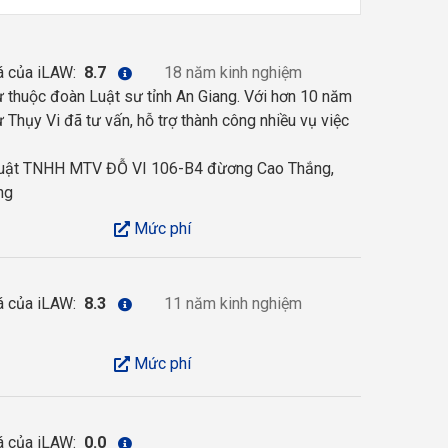
á của iLAW:
8.7
18 năm kinh nghiệm
ư thuộc đoàn Luật sư tỉnh An Giang. Với hơn 10 năm
ư Thụy Vi đã tư vấn, hỗ trợ thành công nhiều vụ việc
uật TNHH MTV ĐỖ VI 106-B4 đừơng Cao Thắng,
ng
Mức phí
á của iLAW:
8.3
11 năm kinh nghiệm
Mức phí
á của iLAW:
0.0