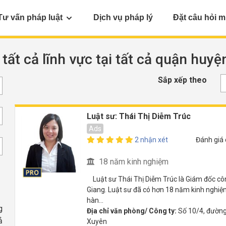
Tư vấn pháp luật
Dịch vụ pháp lý
Đặt câu hỏi m
 tất cả lĩnh vực tại tất cả quận huy
Sắp xếp theo
Luật sư: Thái Thị Diễm Trúc
Ads
2 nhận xét
Đánh giá
18 năm kinh nghiệm
Luật sư Thái Thị Diễm Trúc là Giám đốc côn
Giang. Luật sư đã có hơn 18 năm kinh nghiệm t
hàn...
g
Địa chỉ văn phòng/ Công ty:
Số 10/4, đường
ả
Xuyên