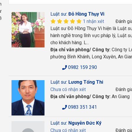
h
ư
Luật sư:
Đỗ Hồng Thụy Vi
ề
1 nhận xét
Đánh gi
Luật sư Đỗ Hồng Thụy Vi hiện là Luật s
hành nghề trong lĩnh vực pháp lý, Luật s
cho khách hàng. L...
Địa chỉ văn phòng/ Công ty:
Công ty L
phường Bình Khánh, Long Xuyên, An Gia
0982 159 290
Luật sư:
Lương Tống Thi
Chưa có nhận xét
Đánh gi
Địa chỉ văn phòng/ Công ty:
An Giang
0983 351 341
Luật sư:
Nguyễn Đức Ký
Chưa có nhận xét
Đánh gi