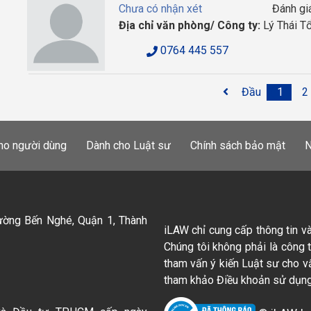
Chưa có nhận xét
Đánh gi
Địa chỉ văn phòng/ Công ty:
Lý Thái Tổ
0764 445 557
Đầu
1
2
ho người dùng
Dành cho Luật sư
Chính sách bảo mật
N
ường Bến Nghé, Quận 1, Thành
iLAW chỉ cung cấp thông tin v
Chúng tôi không phải là công 
tham vấn ý kiến Luật sư cho v
tham khảo Điều khoản sử dụng