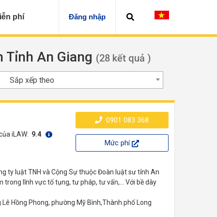
iễn phí
Đăng nhập
ện Tỉnh An Giang
(28 kết quả )
Sắp xếp theo
0901 083 368
 của iLAW:
9.4
Mức phí
g ty luật TNH và Cộng Sự thuộc Đoàn luật sư tỉnh An
rong lĩnh vực tố tụng, tư pháp, tư vấn,... Với bề dày
 Lê Hồng Phong, phường Mỹ Bình,Thành phố Long