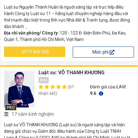
Luật sư Nguyễn Thành Huân là người sáng lập và trực tiếp điều
hành Công ty Luật sư 11 – hãng luật chuyên nghiệp hàng đầu với
thế mạnh đặc biệt trong lĩnh vực Nhà đất & Tranh tụng, được đông
đảo khách ...
Địa chỉ văn phòng/ Công ty:
120 - 122 Đ. Điện Biên Phủ, Đa Kao,
Quận 1, Thành phố Hồ Chí Minh, Việt Nam
0979 800 000
Mức phí
Luật sư: VÕ THANH KHƯƠNG
Ads
(61
Đánh giá của iLAW:
nhận xét)
9.6
17 năm kinh nghiệm
Luật sư VÕ THANH KHƯƠNG (Luật sư) là người sáng lập và hiện
đang giữ chức vụ Giám đốc điều hành của Công ty Luật TNHH
Logic & Cộng sự (LOGICLAW) tại thành phố Hồ Chí Minh. Luật sư là