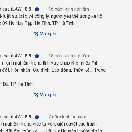
á của iLAW:
8.5
16 năm kinh nghiệm
luật sư, bảo vệ công lý, người yếu thế trong xã hội
 09 Hà Huy Tập, Hà Tĩnh, TP Hà Tĩnh
Mức phí
á của iLAW:
8.3
18 năm kinh nghiệm
 kinh nghiệm trong lĩnh vực pháp lý ở nhiều lĩnh
đất, Hôn nhân- Gia đình, Lao động, Thừa kế ... Trong
 Du, TP Hà Tĩnh
Mức phí
á của iLAW:
8.3
7 năm kinh nghiệm
 nghiệm trong việc tư vấn, giải quyết các tranh
nh, đất đai, thừa kế, … Luật sư Nguyễn Hoàng đoàn