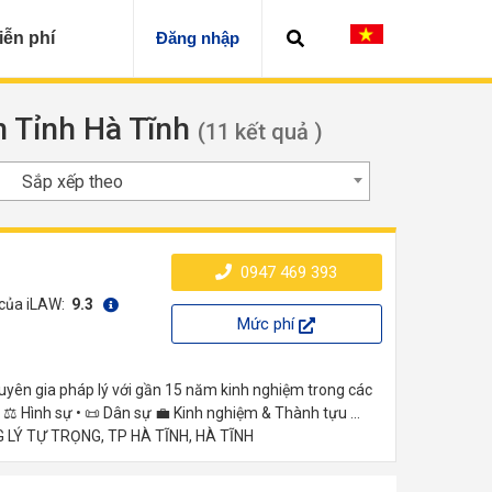
iễn phí
Đăng nhập
ện Tỉnh Hà Tĩnh
(11 kết quả )
Sắp xếp theo
0947 469 393
 của iLAW:
9.3
Mức phí
uyên gia pháp lý với gần 15 năm kinh nghiệm trong các
• ⚖️ Hình sự • 📜 Dân sự 💼 Kinh nghiệm & Thành tựu ...
 LÝ TỰ TRỌNG, TP HÀ TĨNH, HÀ TĨNH