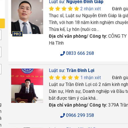
Luật sư:
Nguyễn Đình Giáp
2 nhận xét
Đánh gi
Thạc sĩ, Luật sư Nguyễn Đình Giáp là g
Tĩnh, với hơn 18 năm kinh nghiệm chuyên 
Thừa kế, Ly hôn (nuôi co...
Địa chỉ văn phòng/ Công ty:
CÔNG TY L
Hà Tĩnh
0833 666 268
Luật sư:
Trần Đình Lợi
1 nhận xét
Đánh gi
Luật sư Trần Đình Lợi có 2 năm kinh ngh
Dân sự, Hình sự, Doanh nghiệp và Đầu tư
bắt được tâm ý của khá...
g
Địa chỉ văn phòng/ Công ty:
379A Trần
h
0966 299 358
à
h