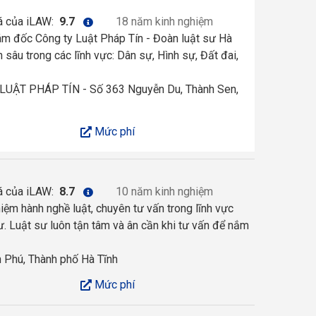
á của iLAW:
9.7
18 năm kinh nghiệm
iám đốc Công ty Luật Pháp Tín - Đoàn luật sư Hà
sâu trong các lĩnh vực: Dân sự, Hình sự, Đất đai,
UẬT PHÁP TÍN - Số 363 Nguyễn Du, Thành Sen,
Mức phí
á của iLAW:
8.7
10 năm kinh nghiệm
iệm hành nghề luật, chuyên tư vấn trong lĩnh vực
. Luật sư luôn tận tâm và ân cần khi tư vấn để nắm
 Phú, Thành phố Hà Tĩnh
Mức phí