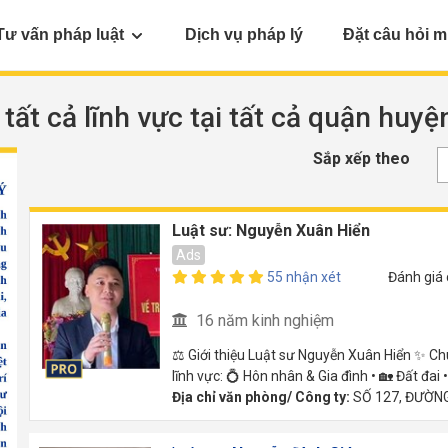
Tư vấn pháp luật
Dịch vụ pháp lý
Đặt câu hỏi m
 tất cả lĩnh vực tại tất cả quận huy
Sắp xếp theo
Luật sư: Nguyễn Xuân Hiển
Ads
55 nhận xét
Đánh giá
16 năm kinh nghiệm
⚖️ Giới thiệu Luật sư Nguyễn Xuân Hiển ✨ Ch
lĩnh vực: 💍 Hôn nhân & Gia đình • 🏡 Đất đai 
Địa chỉ văn phòng/ Công ty:
SỐ 127, ĐƯỜNG