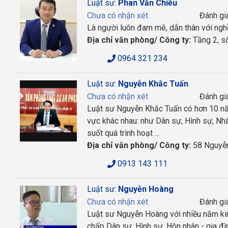
Luật sư:
Phan Văn Chiều
Chưa có nhận xét
Đánh gi
Là người luôn đam mê, dẫn thân với nghề 
Địa chỉ văn phòng/ Công ty:
Tầng 2, số
0964 321 234
Luật sư:
Nguyễn Khắc Tuấn
Chưa có nhận xét
Đánh gi
Luật sư Nguyễn Khắc Tuấn có hơn 10 năm
vực khác nhau: như Dân sự, Hình sự, Nhà 
suốt quá trình hoạt ...
Địa chỉ văn phòng/ Công ty:
58 Nguyễn
0913 143 111
Luật sư:
Nguyễn Hoàng
Chưa có nhận xét
Đánh gi
Luật sư Nguyễn Hoàng với nhiều năm kinh
chấp Dân sự, Hình sự, Hôn nhân - gia đì