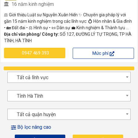
16 năm kinh nghiệm
⚖️ Giới thiệu Luật sư Nguyễn Xuân Hiển ✨ Chuyên gia pháp lý với
gần 15 năm kinh nghiệm trong các lĩnh vực: 💍 Hôn nhân & Gia đình
• 🏡 Đất đai • ⚖️ Hình sự • 📜 Dân sự 💼 Kinh nghiệm & Thành tựu ...
Địa chỉ văn phòng/ Công ty:
SỐ 127, ĐƯỜNG LÝ TỰ TRỌNG, TP HÀ
TĨNH, HÀ TĨNH
0947 469 393
Mức phí
Tất cả lĩnh vực
Tỉnh Hà Tĩnh
Tất cả quận huyện
Bộ lọc nâng cao