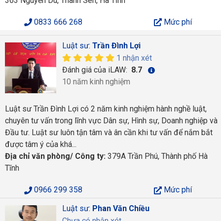
363 Nguyễn Du, Thành Sen, Hà Tĩnh
0833 666 268
Mức phí
Luật sư:
Trần Đình Lợi
1 nhận xét
Đánh giá của iLAW:
8.7
10 năm kinh nghiệm
Luật sư Trần Đình Lợi có 2 năm kinh nghiệm hành nghề luật,
chuyên tư vấn trong lĩnh vực Dân sự, Hình sự, Doanh nghiệp và
Đầu tư. Luật sư luôn tận tâm và ân cần khi tư vấn để nắm bắt
được tâm ý của khá...
Địa chỉ văn phòng/ Công ty:
379A Trần Phú, Thành phố Hà
Tĩnh
0966 299 358
Mức phí
Luật sư:
Phan Văn Chiều
Chưa có nhận xét