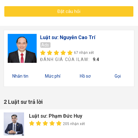
Đặt câu hỏi
Luật sư: Nguyễn Cao Trí
Ads
67 nhận xét
ĐÁNH GIÁ CỦA ILAW:
9.4
Nhắn tin
Mức phí
Hồ sơ
Gọi
2 Luật sư trả lời
Luật sư: Phạm Đức Huy
205 nhận xét