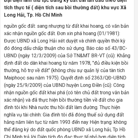
Đại diện làm thủ tục Đăng ký đất đai lần đầu theo diện
tích thực tế ( diện tích sau bồi thường đất) khu vực Xã
Long Hải, Tp. Hồ Chí Minh
nguồn gốc đất: sang nhượng từ đất khai hoang, có văn bản
xác nhận nguồn gốc đất. Đơn xin phá hoang (01/1981):
Được UBND xã Long Hải xét duyệt và chính quyền thời kỳ
đó đóng dấu chấp thuận cho sử dụng. Báo cáo số 43/BC-
UBND (ngày 12/3/2009) của Sở TN&MT BR-VT (cũ): Khẳng
định đất do dân khai hoang từ năm 1978, "đủ điều kiện bồi
thường, hỗ trợ về đất" (không chịu sự quản lý của tàn tích
Maiphoọc sau năm 1975). Quyết định số 2363/QĐ-UBND
(ngày 25/9/2009) của UBND huyện Long Điền (cũ): Công
nhận nguồn gốc đất khai phá (có tên chủ đất trong văn bản
xác nhận) và đã thực hiện bồi thường tiền về đất cho gia
đình tôi khi Nhà nước thu hồi đất làm đường. Thực hiện
nghĩa vụ tài chính: Gia đình tôi đã đóng thuế sử dụng đất
hằng năm liên tục từ năm 1993 đến nay Hiện trạng: không
thể đăng ký do đất quốc phòng UBND xã Long hải, Tp Hồ
Chí Minh trả lời Diện tích đo đạc thực tế nhỏ hơn diện tích