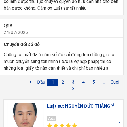
có làm được thủ tục chuyển quyền sở hữu căn nhà cho bên
bán được không. Cám ơn Luật sư rất nhiều
Q&A
24/07/2026
Chuyển đổi sổ đỏ
Chồng tôi mất đã 6 năm.sổ đỏ chỉ đứng tên chồng.giờ tôi
muốn chuyển sang tên mình ( tức là vợ hợp pháp) thì có
những loại giấy tờ nào cần thiết và chi phí bao nhiêu ạ.
Đầu
1
2
3
4
5
...
Cuối
Luật sư: NGUYỄN ĐỨC THẮNG Ý
Ads