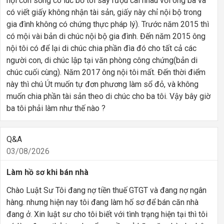
nội còn sống có lúc bố tôi say rượu cãi nhau với ông bà và
có viết giấy không nhận tài sản, giấy này chỉ nội bộ trong
gia đình không có chứng thực pháp lý). Trước năm 2015 thì
có mội vài bản di chúc nội bộ gia đình. Đến năm 2015 ông
nội tôi có để lại di chúc chia phần đìa đó cho tất cả các
người con, di chúc lập tại văn phòng công chứng(bản di
chúc cuối cùng). Năm 2017 ông nội tôi mất. Đến thời điểm
này thì chú Út muốn tự đơn phương làm sổ đỏ, và không
muốn chia phần tài sản theo di chúc cho ba tôi. Vậy bây giờ
ba tôi phải làm như thế nào ?
Q&A
03/08/2026
Làm hồ sơ khi bán nhà
Chào Luật Sư Tôi đang nợ tiền thuế GTGT và đang nợ ngân
hàng. nhưng hiện nay tôi đang làm hố sơ để bán căn nhà
đang ở. Xin luật sư cho tôi biết với tình trạng hiện tại thì tôi