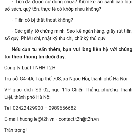
- Tiền đã được sử dụng chưa? Kiểm kê so sánh các loại
sổ sách, quỹ tồn, thực tế có khớp nhau không?
- Tiền có bị thất thoát không
?
- Các giấy tờ chứng minh: Sao kê ngân hàng, giấy rút tiền,
sổ quỹ; Phiếu chi, nhật ký thu chi, chữ ký thủ quỹ
.
Nếu cần tư vấn thêm, bạn vui lòng liên hệ với chúng
tôi theo thông tin dưới đây:
Công ty Luật TNHH T2H
Trụ sở: G4-4A, Tập thể 708, xã Ngọc Hồi, thành phố Hà Nội
VP giao dịch: Số 02, ngõ 115 Chiến Thắng, phường Thanh
Liệt, thành phố Hà Nội
Tel: 02422429900 – 0989656682
E-mail: huong.le@t2h.vn - contact.t2h@t2h.vn
Trân trọng!