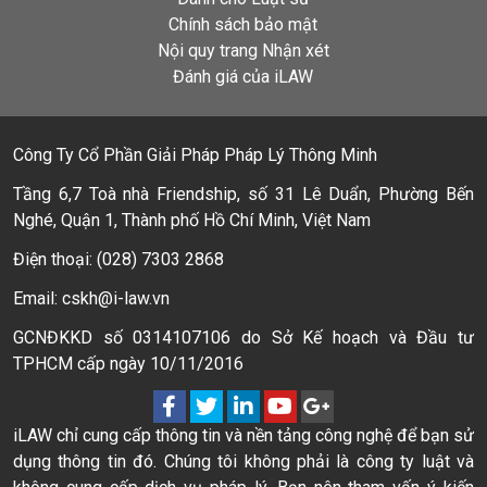
Chính sách bảo mật
Nội quy trang Nhận xét
Đánh giá của iLAW
Công Ty Cổ Phần Giải Pháp Pháp Lý Thông Minh
Tầng 6,7 Toà nhà Friendship, số 31 Lê Duẩn, Phường Bến
Nghé, Quận 1, Thành phố Hồ Chí Minh, Việt Nam
Điện thoại: (028) 7303 2868
Email: cskh@i-law.vn
GCNĐKKD số 0314107106 do Sở Kế hoạch và Đầu tư
TPHCM cấp ngày 10/11/2016
iLAW chỉ cung cấp thông tin và nền tảng công nghệ để bạn sử
dụng thông tin đó. Chúng tôi không phải là công ty luật và