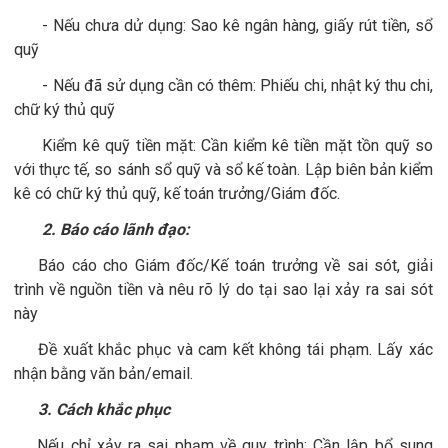
- Nếu chưa dử dụng: Sao kê ngân hàng, giấy rút tiền, sổ
quỹ
- Nếu đã sử dụng cần có thêm: Phiếu chi, nhật ký thu chi,
chữ ký thủ quỹ
Kiểm kê quỹ tiền mặt: Cần kiểm kê tiền mặt tồn quỹ so
với thực tế, so sánh sổ quỹ và sổ kế toàn. Lập biên bản kiểm
kê có chữ ký thủ quỹ, kế toán trưởng/Giám đốc.
2. Báo cáo lãnh đạo:
Báo cáo cho Giám đốc/Kế toán trưởng về sai sót, giải
trình về nguồn tiền và nêu rõ lý do tại sao lại xảy ra sai sót
này
Đề xuất khắc phục và cam kết không tái phạm. Lấy xác
nhận bằng văn bản/email.
3. Cách khắc phục
Nếu chỉ xảy ra sai phạm về quy trình: Cần lập bổ sung