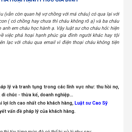
u (vẫn còn quan hệ vợ chồng với má cháu) có qua lại với
on ( có chồng hay chưa thì cháu không rõ ạ) và ba cháu
o anh em cháu học hành ạ. Vậy luật sư cho cháu hỏi: hiện
ề việc phá hoại hạnh phúc gia đình người khác hay tội
liên lạc với cháu qua email vì điện thoại cháu không tiện
p lý và tranh tụng trong các lĩnh vực như: thu hồi nợ, 
 di chúc - thừa kế, doanh nghiệp... 
lợi ích cao nhất cho khách hàng, 
Luật sư Cao Sỹ 
uyết vấn đề pháp lý của khách hàng.
 thì tùy từng mức độ có thể bị xử lý như sau: