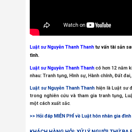
Luật sư Nguyễn Thanh Thanh
tư vấn tài sản s
tình.
Luật sư Nguyễn Thanh Thanh
có hơn 12 năm ki
nhau: Tranh tụng, Hình sự, Hành chính, Đất đai
Luật
sư Nguyễn Thanh Thanh
 hiện là Luật sư
trong nghiên cứu và tham gia tranh tụng, Lu
một cách xuất sắc
.
>> Hỏi đáp MIỄN PHÍ về Luật hôn nhân gia đình
KHÁCH HÀNG HỎI: XỬ LÝ NGƯỜI THỨ BA 