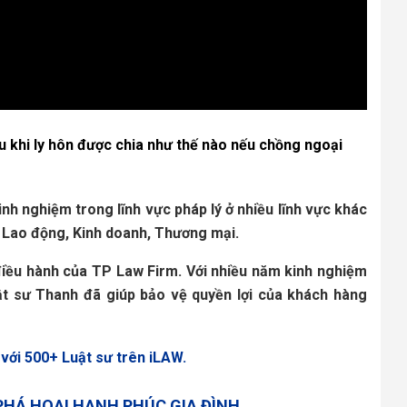
au khi ly hôn được chia như thế nào nếu chồng ngoại 
nh nghiệm trong lĩnh vực pháp lý ở nhiều lĩnh vực khác 
, Lao động, Kinh doanh, Thương mại.
 điều hành của TP Law Firm. Với nhiều năm kinh nghiệm 
ật sư Thanh đã giúp bảo vệ quyền lợi của khách hàng 
 với 500+ Luật sư trên iLAW.
PHÁ HOẠI HẠNH PHÚC GIA ĐÌNH