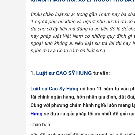
Cháu chào luật sư ạ: trong gần 1năm nay ba chá
1 người phụ nữ khác.và người phụ nữ đó đã có c
đã cho cô ấy tiền mà đáng ra số tiền đó là để ch
nay pháp luật Việt Nam có những quy định gì v
ngoại tình không ạ. Nếu luật sư trả lời thì hay 
nghe máy ạ Cháu cảm ơn luật sư ạ
1.
Luật sư CAO SỸ HƯNG
tư vấn:
Luật sư Cao Sỹ Hưng 
có hơn 11 năm tư vấn phá
tài chính ngân hàng, hôn nhân gia đình, đất đai,
Cùng với phương châm hành nghề luôn mang lại 
Hưng 
sẽ đưa ra giải pháp tối ưu nhất để giải q
Chào bạn.
Vấn đề vi phạm chế độ hôn nhân một vợ, một chồng