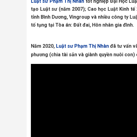
Luật sư Phạm Thị Nhàn
tốt nghiệp Đại Học Lu
tạo Luật sư (năm 2007); Cao học Luật Kinh tế 
tỉnh Bình Dương, Vingroup và nhiều công ty Lu
tố tụng tại Tòa án: Đất đai, Hôn nhân gia đình. 
Năm 2020, 
Luật sư Phạm Thị Nhàn
 đã tư vấn v
phương (chia tài sản và giành quyền nuôi con) 