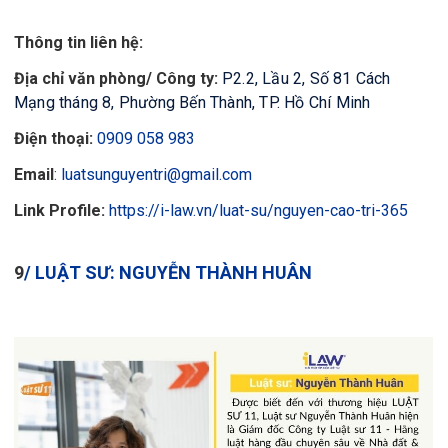
Thông tin liên hệ:
Địa chỉ văn phòng/ Công ty:
P2.2, Lầu 2, Số 81 Cách
Mạng tháng 8, Phường Bến Thành, TP. Hồ Chí Minh
Điện thoại:
0909 058 983
Email
:
luatsunguyentri@gmail.com
Link Profile:
https://i-law.vn/luat-su/nguyen-cao-tri-365
9
/
LUẬT SƯ: NGUYỄN THÀNH HUÂN