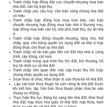
Tranh chấp hợp đồng đặt cọc chuyển nhượng mua bán
nhà đất, căn hộ, biệt thự.
Tranh chấp yêu cầu hủy Văn bản công chứng nhà đất
vô hiệu.
Tranh chấp hợp đồng hứa mua hứa bán, văn bản
chuyển nhượng hợp đồng mua bán nhà ở thương mại,
hợp đồng mua bán căn hộ, nhà phố, biệt thự, dự án nhà
ở.
Tranh chấp hợp đồng chuyển nhượng, tặng cho, thế
chấp, góp vốn bằng quyền sử dụng đất và nhà ở; hợp
đồng thuê, cho thuê lại nhà đất.
Tranh chấp về tài sản gắn liền với đất như nhà ở, công
trình, cây trồng, vật nuôi.
Tranh chấp trong quá trình thu hồi đất, bồi thường, hỗ
trợ, tái định cư về nhà đất
Tranh chấp liên quan đến việc cấp hoặc thu hồi Giấy
chứng nhận quyền sử dụng đất.
Soạn thảo di chúc; Khai nhận di sản thừa kế về nhà đất.
Lập văn bản thoả thuận tài sản riêng là nhà đất trước
khi kết hôn, lập Văn bản thoả thuận phân chia tài sản
chung vợ chồng;
Thực hiện thủ tục đăng bộ sang tên nhà đất; khai thuế
nhà đất, hợp thức hóa giấy tờ nhà đất; hợp thửa, tách
thửa; tư vấn đo vẽ nhà đất, lập vi bằng;