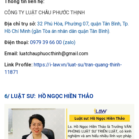
Thông tin liên hệ:
CÔNG TY LUẬT CHÂU PHƯỚC THỊNH
Địa chỉ trụ sở:
32 Phú Hòa, Phường 07, quận Tân Bình, Tp.
Hồ Chí Minh (gần Tòa án nhân dân quận Tân Bình)
.
Điện thoại:
0979 39 66 00
(zalo)
Email:
luatchauphuocthinh@gmail.com
Link Profile:
https://i-law.vn/luat-su/tran-quang-thinh-
11871
6
/
LUẬT SƯ: HỒ NGỌC HIỀN THẢO