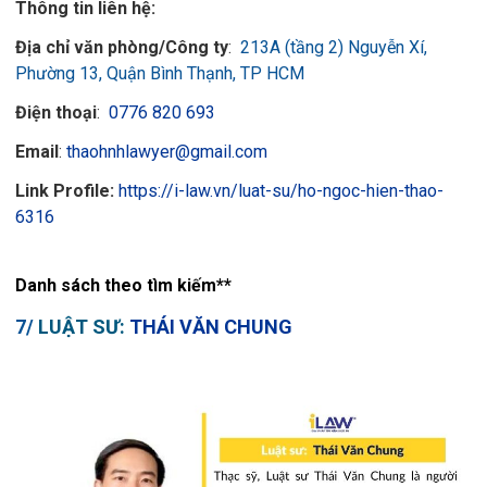
Thông tin liên hệ:
Địa chỉ văn phòng/Công ty
:
213A (tầng 2) Nguyễn Xí,
Phường 13, Quận Bình Thạnh, TP HCM
Điện thoại
:
0776 820 693
Email
:
thaohnhlawyer@gmail.com
Link Profile:
https://i-law.vn/luat-su/ho-ngoc-hien-thao-
6316
Danh sách theo tìm kiếm**
7/
LUẬT SƯ:
T
HÁI VĂN CHUNG