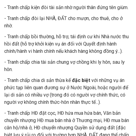
- Tranh chấp kiện đòi tài sản nhờ người thân đứng tên giùm.
- Tranh chấp đòi lại NHÀ, ĐẤT cho mượn, cho thuê, cho ở
nhờ.
- Tranh chấp bồi thường, hỗ trợ, tái định cư khi Nhà nước thu
hồi đất (hỗ trợ khởi kiện vụ án đối với Quyết định hành
chính/hành vi hành chính nếu khách hàng không đồng ý...).
- Tranh chấp chia tài sản chung vợ chồng khi ly hôn, sau ly
hôn.
- Tranh chấp chia di sản thừa kế
đặc biệt
với những vụ án
phức tạp liên quan đương sự ở Nước Ngoài, hoặc người để
lại di sản có nhiều vợ (trong đó có người vợ chính thức, có
người vợ không chính thức-hôn nhân thực tế...).
- Tranh chấp HĐ đặt cọc, HĐ hứa mua hứa bán, Văn bản
chuyển nhượng HĐ mua bán nhà ở Thương mại, HĐ mua bán
căn hộ/nhà ở, HĐ chuyển nhượng Quyền sử dụng đất (đặc
biệt lưu ý rủi ro đối với trường hợp NHÀ, ĐẤT đang thế chấp