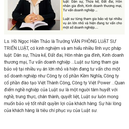
Ls. Hồ Ngọc Hiền Thảo là Trưởng VĂN PHÒNG LUẬT SƯ
TRIỂN LUẬT, có kinh nghiệm và am hiểu nhiều lĩnh vực pháp
luật: Dân sự, Thừa kế, Ðất đai, Hôn nhân gia đình, Kinh doanh
thương mại, Tư vấn doanh nghiệp …Luật sư từng tham gia
bảo vệ tại nhiều vụ án lớn nhỏ và hiện đang tư vấn cho một
số doanh nghiệp như Công ty cổ phần Kềm Nghĩa, Công ty
cổ phần đào tạo Việt Thành Công, Công ty Việt Power …Quan
điểm nghề nghiệp của Luật sư là một nguời tâm huyết với
nghề, trung thực, chân thành, quyết liệt, Luật sư luôn mong
muốn bảo vệ tốt nhất quyền lợi của khách hàng. Sự hài lòng
của khách hàng là tiêu chí phục vụ của Luật sư.