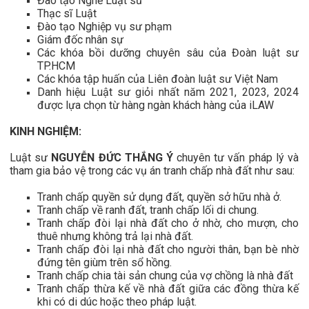
Đào tạo Nghề Luật sư
Thạc sĩ Luật
Đào tạo Nghiệp vụ sư phạm
Giám đốc nhân sự
Các khóa bồi dưỡng chuyên sâu của Đoàn luật sư
TP.HCM
Các khóa tập huấn của Liên đoàn luật sư Việt Nam
Danh hiệu Luật sư giỏi nhất năm 2021, 2023, 2024
được lựa chọn từ hàng ngàn khách hàng của iLAW
KINH NGHIỆM:
Luật sư
NGUYỄN ĐỨC THẮNG Ý
chuyên tư vấn pháp lý và
tham gia bảo vệ trong các vụ án tranh chấp nhà đất như sau:
Tranh chấp quyền sử dụng đất, quyền sở hữu nhà ở.
Tranh chấp về ranh đất, tranh chấp lối di chung.
Tranh chấp đòi lại nhà đất cho ở nhờ, cho mượn, cho
thuê nhưng không trả lại nhà đất.
Tranh chấp đòi lại nhà đất cho người thân, bạn bè nhờ
đứng tên giùm trên sổ hồng.
Tranh chấp chia tài sản chung của vợ chồng là nhà đất
Tranh chấp thừa kế về nhà đất giữa các đồng thừa kế
khi có di dúc hoặc theo pháp luật.