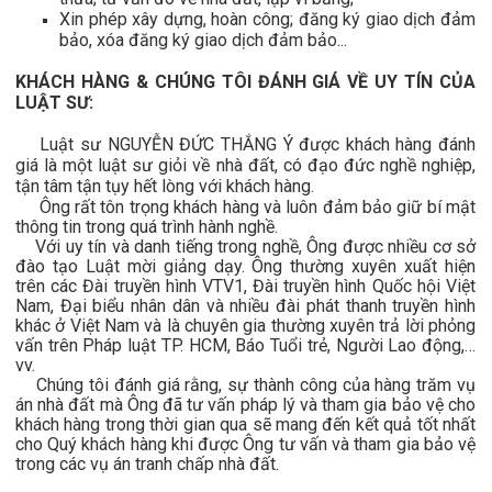
Xin phép xây dựng, hoàn công; đăng ký giao dịch đảm
bảo, xóa đăng ký giao dịch đảm bảo...
KHÁCH HÀNG & CHÚNG TÔI ĐÁNH GIÁ VỀ UY TÍN CỦA
LUẬT SƯ:
Luật sư NGUYỄN ĐỨC THẮNG Ý được khách hàng đánh
giá là một luật sư giỏi về nhà đất, có đạo đức nghề nghiệp,
tận tâm tận tụy hết lòng với khách hàng.
Ông rất tôn trọng khách hàng và luôn đảm bảo giữ bí mật
thông tin trong quá trình hành nghề.
Với uy tín và danh tiếng trong nghề, Ông được nhiều cơ sở
đào tạo Luật mời giảng dạy. Ông thường xuyên xuất hiện
trên các Đài truyền hình VTV1, Đài truyền hình Quốc hội Việt
Nam, Đại biểu nhân dân và nhiều đài phát thanh truyền hình
khác ở Việt Nam và là chuyên gia thường xuyên trả lời phỏng
vấn trên Pháp luật TP. HCM, Báo Tuổi trẻ, Người Lao động,…
vv.
Chúng tôi đánh giá rằng, sự thành công của hàng trăm vụ
án nhà đất mà Ông đã tư vấn pháp lý và tham gia bảo vệ cho
khách hàng trong thời gian qua sẽ mang đến kết quả tốt nhất
cho Quý khách hàng khi được Ông tư vấn và tham gia bảo vệ
trong các vụ án tranh chấp nhà đất.