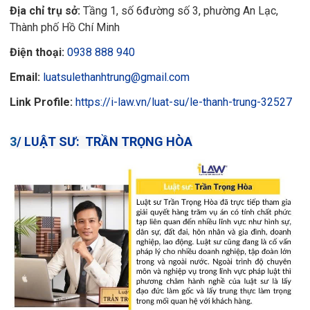
Địa chỉ trụ sở:
Tầng 1, số 6đường số 3, phường An Lạc,
Thành phố Hồ Chí Minh
Điện thoại:
0938 888 940
Email:
luatsulethanhtrung@gmail.com
Link Profile:
https://i-law.vn/luat-su/le-thanh-trung-32527
3
/
LUẬT SƯ: TRẦN TRỌNG HÒA