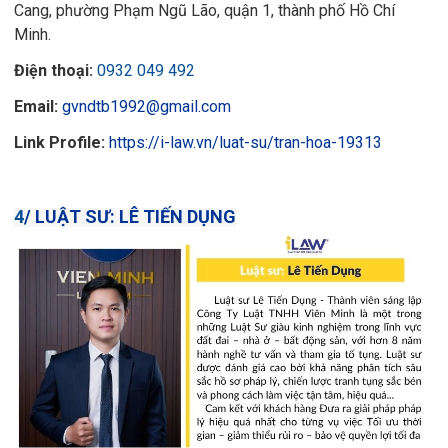
Cang, phường Phạm Ngũ Lão, quận 1, thành phố Hồ Chí
Minh.
Điện thoại:
0932 049 492
Email:
gvndtb1992@gmail.com
Link Profile:
https://i-law.vn/luat-su/tran-hoa-19313
4
/
LUẬT SƯ:
LÊ TIẾN DỤNG