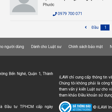
Phước
0979 700 071
Đầu
1
ho người dùng
Dành cho Luật sư
Chính sách bảo mật
N
ường Bến Nghé, Quận 1, Thành
iLAW chỉ cung cấp thông tin v
Chúng tôi không phải là công 
tham vấn ý kiến Luật sư cho v
tham khảo Điều khoản sử dụng
và Đầu tư TPHCM cấp ngày
© iLAW In