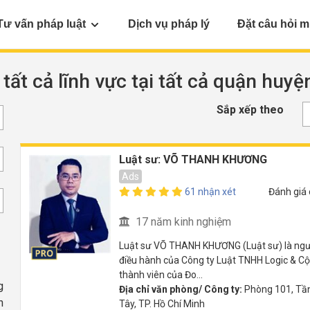
Tư vấn pháp luật
Dịch vụ pháp lý
Đặt câu hỏi m
 tất cả lĩnh vực tại tất cả quận huy
Sắp xếp theo
Luật sư: VÕ THANH KHƯƠNG
Ads
61 nhận xét
Đánh giá
17 năm kinh nghiệm
Luật sư VÕ THANH KHƯƠNG (Luật sư) là ngườ
điều hành của Công ty Luật TNHH Logic & Cộ
thành viên của Đo...
g
Địa chỉ văn phòng/ Công ty:
Phòng 101, Tần
h
Tây, TP. Hồ Chí Minh