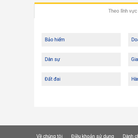
Theo lĩnh vực
Bảo hiểm
Do
Dân sự
Gia
Đất đai
Hàn
Về chúng tôi
Điều khoản sử dụng
Dành c