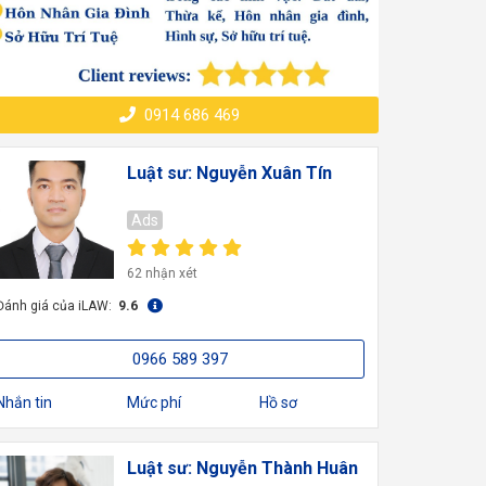
0914 686 469
Luật sư: Nguyễn Xuân Tín
Ads
62 nhận xét
Đánh giá của iLAW:
9.6
0966 589 397
Nhắn tin
Mức phí
Hồ sơ
Luật sư: Nguyễn Thành Huân