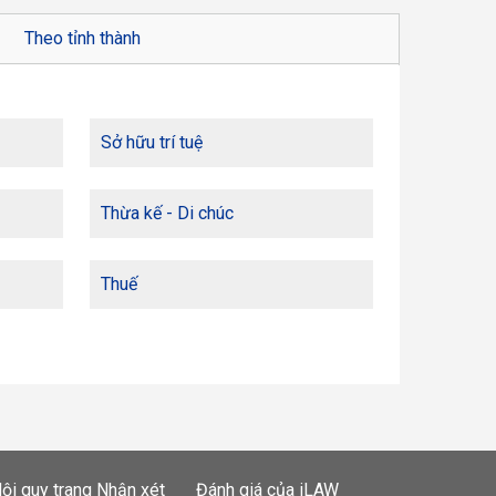
Theo tỉnh thành
Sở hữu trí tuệ
Thừa kế - Di chúc
Thuế
ội quy trang Nhận xét
Đánh giá của iLAW