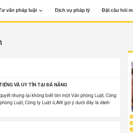
Tư vấn pháp luật
Dịch vụ pháp lý
Đặt câu hỏi m
n
IẾNG VÀ UY TÍN TẠI ĐÀ NẴNG
quyết nhưng lại không biết tìm một Văn phòng Luật, Công
n phòng Luật, Công ty Luật iLAW gợi ý dưới đây là dành