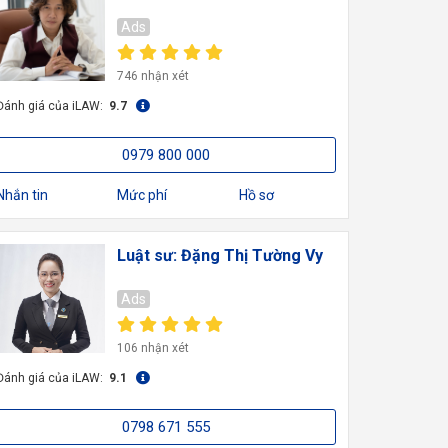
Ads
746 nhận xét
Đánh giá của iLAW:
9.7
0979 800 000
Nhắn tin
Mức phí
Hồ sơ
Luật sư: Đặng Thị Tường Vy
Ads
106 nhận xét
Đánh giá của iLAW:
9.1
0798 671 555