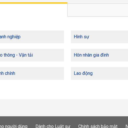
anh nghiệp
Hình sự
o thông - Vận tải
Hôn nhân gia đình
h chính
Lao động
ho người dùng
Dành cho Luật sư
Chính sách bảo mật
N