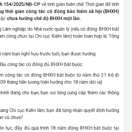
ịnh 154/2025/NĐ-CP
về tinh giản biên chế: Thời gian để tính
ng thời gian công tác có đóng bảo hiểm xã hội (BHXH)
oặc
chưa hưởng chế độ BHXH một lần
.
ng Lâm nghiệp do Nhà nước quản lý (nếu có đóng BHXH bắt
àm công chức tại Chi cục Kiểm lâm) hoàn toàn hợp lệ. Tổng
 năm bạn nghỉ hưu trước tuổi, bạn
được hưởng:
ầu công tác có đóng đủ BHXH bắt buộc.
m công tác có đóng BHXH bắt buộc từ năm thứ 21 trở đi
9 tháng tiền lương hiện hưởng cho 18 năm dôi ra).
chính đáng cho bạn, bạn vui lòng cung cấp thêm các thông
 sang Chi cục Kiểm lâm, bạn đã từng nhận quyết định hưởng
uan cũ chưa?
ên tục, đầy đủ quá trình 18 năm đóng BHXH bắt buộc tại