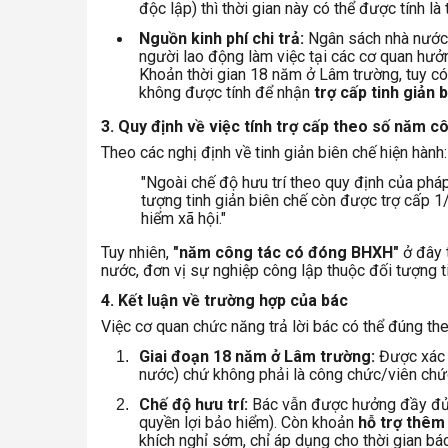
độc lập) thì thời gian này có thể được tính là
Nguồn kinh phí chi trả:
Ngân sách nhà nước t
người lao động làm việc tại các cơ quan hưở
Khoản thời gian 18 năm ở Lâm trường, tuy c
không được tính để nhận
trợ cấp tinh giản
3. Quy định về việc tính trợ cấp theo số năm c
Theo các nghị định về tinh giản biên chế hiện hành:
"Ngoài chế độ hưu trí theo quy định của phá
tượng tinh giản biên chế còn được trợ cấp 
hiểm xã hội."
Tuy nhiên,
"năm công tác có đóng BHXH"
ở đây 
nước, đơn vị sự nghiệp công lập thuộc đối tượng ti
4. Kết luận về trường hợp của bác
Việc cơ quan chức năng trả lời bác có thể đúng the
Giai đoạn 18 năm ở Lâm trường:
Được xác đ
nước) chứ không phải là công chức/viên chứ
Chế độ hưu trí:
Bác vẫn được hưởng đầy đủ
quyền lợi bảo hiểm). Còn khoản
hỗ trợ thêm
khích nghỉ sớm, chỉ áp dụng cho thời gian bá