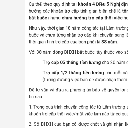
Cụ thể, theo quy định tại
khoản 4 Điều 5 Nghị đ
hưởng các khoản trợ cấp tinh giản biên chế là
tổ
bắt buộc
nhưng
chưa hưởng trợ cấp thôi việc
h
Như vậy, thời gian 18 năm công tác tại Lâm trườ
buộc và chưa từng nhận trợ cấp khi chuyển sang l
thời gian tính trợ cấp của bạn phải là
38 năm
.
Với 38 năm đóng BHXH bắt buộc, tùy thuộc vào số
Trợ cấp 05 tháng tiền lương
cho 20 năm đ
Trợ cấp 1/2 tháng tiền lương
cho mỗi nă
(tương đương việc bạn sẽ được nhận thêm 0
Để tư vấn và đưa ra phương án bảo vệ quyền lợi 
tin sau:
1.
Trong quá trình chuyển công tác từ Lâm trường
khoản trợ cấp thôi việc/mất việc làm nào từ cơ q
2.
Sổ BHXH của bạn có được chốt và ghi nhận li