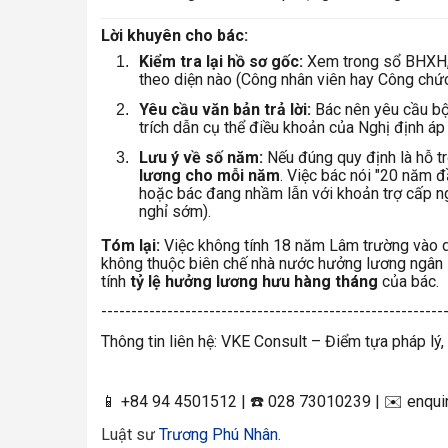
Lời khuyên cho bác:
Kiểm tra lại hồ sơ gốc:
Xem trong sổ BHXH,
theo diện nào (Công nhân viên hay Công chức
Yêu cầu văn bản trả lời:
Bác nên yêu cầu bộ
trích dẫn cụ thể điều khoản của Nghị định áp
Lưu ý về số năm:
Nếu đúng quy định là hỗ tr
lương cho mỗi năm
. Việc bác nói "20 năm đ
hoặc bác đang nhầm lẫn với khoản trợ cấp n
nghỉ sớm).
Tóm lại:
Việc không tính 18 năm Lâm trường vào di
không thuộc biên chế nhà nước hưởng lương ngân 
tính
tỷ lệ hưởng lương hưu hàng tháng
của bác.
---------------------------------------------------------
Thông tin liên hệ: VKE Consult – Điểm tựa pháp lý,
📱 +84 94 4501512 | ☎️ 028 73010239 | ✉️ enqu
Luật sư
Trương Phú Nhân
.