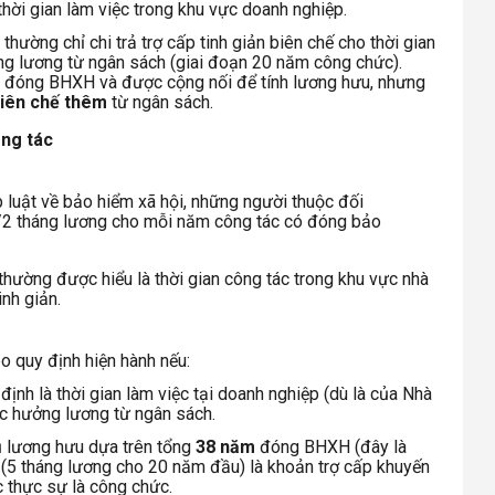
 thời gian làm việc trong khu vực doanh nghiệp.
hường chỉ chi trả trợ cấp tinh giản biên chế cho thời gian
ng lương từ ngân sách (giai đoạn 20 năm công chức).
ó đóng BHXH và được cộng nối để tính lương hưu, nhưng
 biên chế thêm
từ ngân sách.
ông tác
p luật về bảo hiểm xã hội, những người thuộc đối
1/2 tháng lương cho mỗi năm công tác có đóng bảo
thường được hiểu là thời gian công tác trong khu vực nhà
nh giản.
o quy định hiện hành nếu:
ịnh là thời gian làm việc tại doanh nghiệp (dù là của Nhà
c hưởng lương từ ngân sách.
 lương hưu dựa trên tổng
38 năm
đóng BHXH (đây là
(5 tháng lương cho 20 năm đầu) là khoản trợ cấp khuyến
c thực sự là công chức.