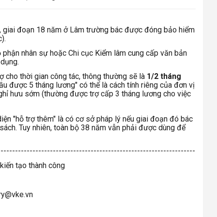
 giai đoạn 18 năm ở Lâm trường bác được đóng bảo hiểm
).
 phận nhân sự hoặc Chi cục Kiểm lâm cung cấp văn bản
 dụng.
ợ cho thời gian công tác, thông thường sẽ là
1/2 tháng
ầu được 5 tháng lương" có thể là cách tính riêng của đơn vị
ghỉ hưu sớm (thường được trợ cấp 3 tháng lương cho việc
ện "hỗ trợ thêm" là có cơ sở pháp lý nếu giai đoạn đó bác
sách. Tuy nhiên, toàn bộ 38 năm vẫn phải được dùng để
--------------------------------------------------------------------
 kiến tạo thành công
iry@vke.vn