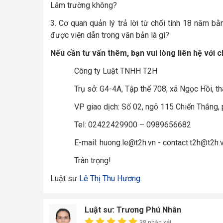
Lâm trường không?
3.
Cơ quan quản lý trả lời từ chối tính 18 năm b
được viện dẫn trong văn bản là gì?
Nếu cần tư vấn thêm, bạn vui lòng liên hệ với c
Công ty Luật TNHH T2H
Trụ sở: G4-4A, Tập thể 708, xã Ngọc Hồi, t
VP giao dịch: Số 02, ngõ 115 Chiến Thắng,
Tel: 02422429900 – 0989656682
E-mail: huong.le@t2h.vn - contact.t2h@t2h.
Trân trọng!
Luật sư
Lê Thị Thu Hương
.
Luật sư: Trương Phú Nhân
38 nhận xét