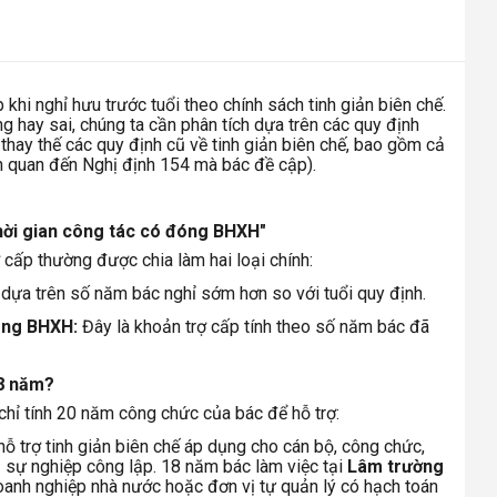
 khi nghỉ hưu trước tuổi theo chính sách tinh giản biên chế.
g hay sai, chúng ta cần phân tích dựa trên các quy định
thay thế các quy định cũ về tinh giản biên chế, bao gồm cả
ên quan đến Nghị định 154 mà bác đề cập).
Thời gian công tác có đóng BHXH"
ợ cấp thường được chia làm hai loại chính:
dựa trên số năm bác nghỉ sớm hơn so với tuổi quy định.
đóng BHXH:
Đây là khoản trợ cấp tính theo số năm bác đã
18 năm?
 chỉ tính 20 năm công chức của bác để hỗ trợ:
ỗ trợ tinh giản biên chế áp dụng cho cán bộ, công chức,
ị sự nghiệp công lập. 18 năm bác làm việc tại
Lâm trường
oanh nghiệp nhà nước hoặc đơn vị tự quản lý có hạch toán