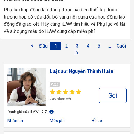
Phụ lục hợp đồng lao động được hai bên thiết lập trong
trường hợp có sửa đổi, bổ sung nội dung của hợp đồng lao
động đã giao kết. Hãy cùng iLAW tìm hiểu về Phụ lục và tải
về sử dụng mẫu do iLAW cung cấp miễn phí.
Đầu
1
2
3
4
5
...
Cuối
Luật sư: Nguyễn Thành Huân
Ads
Gọi
746 nhận xét
Đánh giá của iLAW:
9.7
Nhắn tin
Mức phí
Hồ sơ