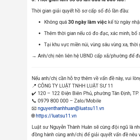
Thời gian giải quyết hồ sơ cấp sổ đỏ lần đầu:
Không quá
30 ngày làm việc
kể từ ngày nhậ
Thêm thời gian nếu có đo đạc, xác minh, bổ 
Tại khu vực miền núi, vùng sâu vùng xa, thời 
→ Anh/chị nên liên hệ UBND cấp xã/phường để đư
Nếu anh/chị cần hỗ trợ thêm về vấn đề này, vui lòng
📍 CÔNG TY LUẬT TNHH LUẬT SƯ 11
✔️ 120 – 122 Điện Biên Phủ, phường Tân Định, TP.
📞 0979 800 000 – Zalo/Mobile
📧
nguyenthanhhuan@luatsu11.vn
🌐
https://luatsu11.vn
Luật sư Nguyễn Thành Huân sẽ cùng đội ngũ là nh
đồng hành cùng anh/chị để giải quyết vấn đề nêu v