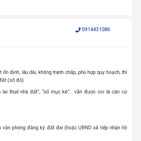
0914431086
 ổn định, lâu dài, không tranh chấp, phù hợp quy hoạch
, thì
ất (sổ đỏ).
n lai thuế nhà đất”, “sổ mục kê”... vẫn được coi là
căn cứ
h văn phòng đăng ký đất đai (hoặc UBND xã tiếp nhận hồ