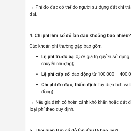
→ Phí đo đạc có thể do người sử dụng đất chi tr
đai.
4. Chi phí làm sổ đỏ lần đầu khoảng bao nhiêu?
Các khoản phí thường gặp bao gồm:
Lệ phí trước bạ
: 0,5% giá trị quyền sử dụng
chuyển nhượng);
Lệ phí cấp sổ
: dao động từ 100.000 – 400.
Chi phí đo đạc, thẩm định
: tùy diện tích v
đồng).
→ Nếu gia đình có hoàn cảnh khó khăn hoặc đất đư
loại phí theo quy định.
5. Thời gian làm sổ đỏ lần đầu là bao lâu?