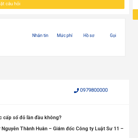
ặt câu hỏi
Nhắn tin
Mức phí
Hồ sơ
Gọi
0979800000
ợc cấp sổ đỏ lần đầu không?
ư Nguyễn Thành Huân – Giám đốc Công ty Luật Sư 11 –