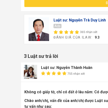
Đ
Luật sư: Nguyễn Trà Duy Linh
Ads
365 nhận xét
ĐÁNH GIÁ CỦA ILAW:
9.3
3 Luật sư trả lời
Luật sư: Nguyễn Thành Huân
755 nhận xét
Không có giấy tờ, chỉ có đất ở lâu năm: Có đư
Chào anh/chị, vấn đề của anh/chị được Luật s
tư vấn như sau: