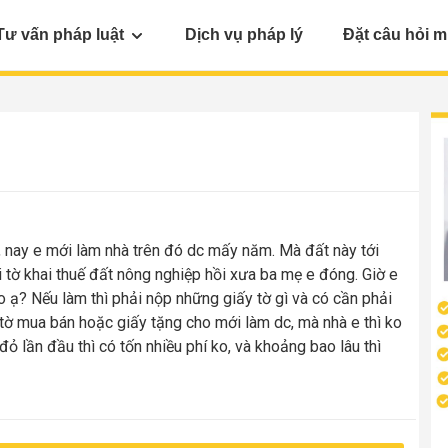
Tư vấn pháp luật
Dịch vụ pháp lý
Đặt câu hỏi m
, nay e mới làm nhà trên đó dc mấy năm. Mà đất này tới
i tờ khai thuế đất nông nghiệp hồi xưa ba mẹ e đóng. Giờ e
o ạ? Nếu làm thì phải nộp những giấy tờ gì và có cần phải
tờ mua bán hoặc giấy tặng cho mới làm dc, mà nhà e thì ko
ổ đỏ lần đầu thì có tốn nhiều phí ko, và khoảng bao lâu thì