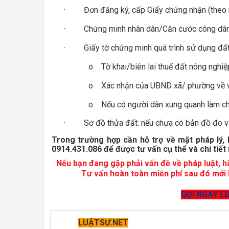
·
Đơn đăng ký, cấp Giấy chứng nhận
(theo
·
Chứng minh nhân dân/Căn cước công dân
·
Giấy tờ chứng minh quá trình sử dụng đấ
o
Tờ khai/biên lai thuế đất nông ngh
o
Xác nhận của UBND xã/ phường về vi
o
Nếu có người dân xung quanh làm ch
·
Sơ đồ thửa đất
: nếu chưa có bản đồ đo v
Trong trường hợp cần hỗ trợ về mặt pháp lý, b
0914.431.086 để được tư vấn cụ thể và chi tiết 
Nếu bạn đang gặp phải vấn đề về pháp luật, hãy
Tư vấn hoàn toàn miễn phí sau đó mới b
GỌI NGAY LU
·
LUẬTSƯ.NET