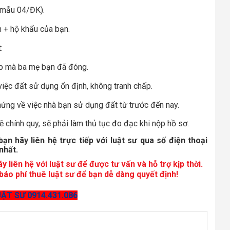
 mẫu 04/ĐK).
 + hộ khẩu
của bạn.
t
:
iệp mà ba mẹ bạn đã đóng.
ệc đất sử dụng ổn định, không tranh chấp.
ứng về việc nhà bạn sử dụng đất từ trước đến nay.
ẽ chính quy, sẽ phải làm thủ tục đo đạc khi nộp hồ sơ.
ạn hãy liên hệ trực tiếp với luật sư qua số điện thoại
nhất.
 liên hệ với luật sư để được tư vấn và hỗ trợ kịp thời.
áo phí thuê luật sư để bạn dễ dàng quyết định!
ẬT SƯ 0914.431.086