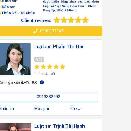
0939072345
Luật sư: Phạm Thị Thu
Ads
111 nhận xét
Đánh giá của iLAW:
9.6
0913382992
Nhắn tin
Mức phí
Hồ sơ
Luật sư: Trịnh Thị Hạnh