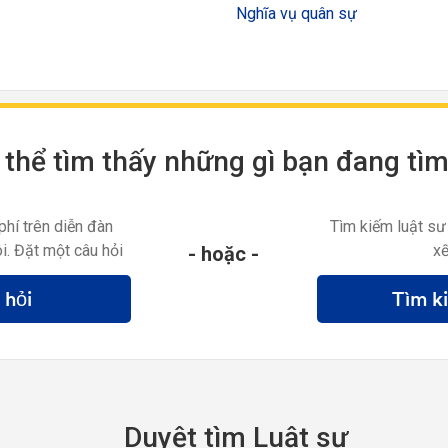
Nghĩa vụ quân sự
thể tìm thấy những gì bạn đang tì
phí trên diễn đàn
Tìm kiếm luật sư
i. Đặt một câu hỏi
xế
- hoặc -
 hỏi
Tìm k
Duyệt tìm Luật sư