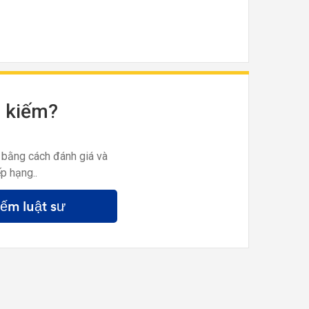
m kiếm?
 bằng cách đánh giá và
p hạng..
iếm luật sư