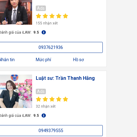
Ads
155 nhận xét
Đánh giá của iLAW:
9.5
0937621936
Nhắn tin
Mức phí
Hồ sơ
Luật sư: Trần Thanh Hằng
Ads
32 nhận xét
Đánh giá của iLAW:
9.5
0949379555