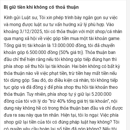
Bị giữ tiền khi không có thoả thuận
Kính gửi Luật sư, Tôi xin phép trình bày ngắn gọn sự việc
và mong được luật sư tư vấn hướng xử lý phù hợp. Vào
khoảng 3/12/2025, tôi có thỏa thuận với một shop/cá nhân
qua mạng xã hội về việc góp tiền mua một tài khoản game.
Tổng giá trị tài khoản là 13.000.000 đồng, tôi đã chuyển
khoản góp 6.500.000 đồng (50% giá trị). Thỏa thuận ban
đầu chỉ thể hiện rằng nếu tôi không góp tiếp đúng hạn thì
phía shop sẽ thu hồi lại tài khoản. Hai bên không có bất kỳ
thỏa thuận nào về việc phạt tiền, trừ tiền hay mất tiền nếu
tôi dừng góp. Sau đó, do điều kiện cá nhân, tôi không tiếp
tục góp và đã đồng ý để phía shop thu hồi tài khoản theo
thỏa thuận. Tuy nhiên, phía shop tự ý giữ lại 5.200.000
đồng của tôi với lý do “trừ 40% tổng giá trị tài khoản”, nội
dung này không hề có trong thỏa thuận ban đầu và chỉ được
đưa ra sau này qua tin nhắn. Hiện tại, tôi lo ngại: Việc phía
shop giữ lại tiền của tôi có đúng pháp luật hay không? Tôi
có quyền yêu cầu hoàn lại số tiền đã góp không? Nếu tôi