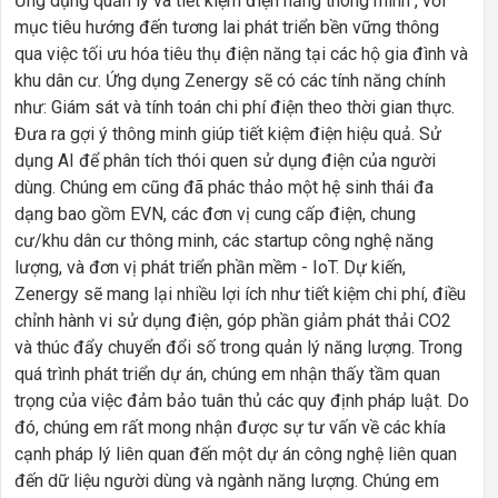
Ứng dụng quản lý và tiết kiệm điện năng thông minh", với
mục tiêu hướng đến tương lai phát triển bền vững thông
qua việc tối ưu hóa tiêu thụ điện năng tại các hộ gia đình và
khu dân cư. Ứng dụng Zenergy sẽ có các tính năng chính
như: Giám sát và tính toán chi phí điện theo thời gian thực.
Đưa ra gợi ý thông minh giúp tiết kiệm điện hiệu quả. Sử
dụng AI để phân tích thói quen sử dụng điện của người
dùng. Chúng em cũng đã phác thảo một hệ sinh thái đa
dạng bao gồm EVN, các đơn vị cung cấp điện, chung
cư/khu dân cư thông minh, các startup công nghệ năng
lượng, và đơn vị phát triển phần mềm - IoT. Dự kiến,
Zenergy sẽ mang lại nhiều lợi ích như tiết kiệm chi phí, điều
chỉnh hành vi sử dụng điện, góp phần giảm phát thải CO2
và thúc đẩy chuyển đổi số trong quản lý năng lượng. Trong
quá trình phát triển dự án, chúng em nhận thấy tầm quan
trọng của việc đảm bảo tuân thủ các quy định pháp luật. Do
đó, chúng em rất mong nhận được sự tư vấn về các khía
cạnh pháp lý liên quan đến một dự án công nghệ liên quan
đến dữ liệu người dùng và ngành năng lượng. Chúng em