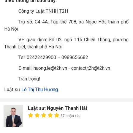
theo thông tin dưới đây:
Công ty Luật TNHH T2H
Trụ sở: G4-4A, Tập thể 708, xã Ngọc Hồi, thành phố
Hà Nội
VP giao dịch: Số 02, ngõ 115 Chiến Thắng, phường
Thanh Liệt, thành phố Hà Nội
Tel: 02422429900 – 0989656682
E-mail: huong.le@t2h.vn - contact.t2h@t2h.vn
Trân trọng!
Luật sư
Lê Thị Thu Hương
.
Luật sư: Nguyễn Thanh Hải
37 nhận xét