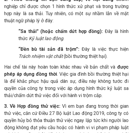
nghiệp chỉ được chọn 1 hình thức xử phạt và trong trường
hợp này là sa thải
.
Tuy nhiên, có một sự nhầm lẫn về mặt
thuật ngữ pháp lý ở đây:
“
Sa thải
”
(hoặc chấm dứt hợp đồng):
Đây là hình
thức
Kỷ luật lao động
.
“
Đền bù tài sản đã trộm
”
:
Đây là việc thực hiện
Trách nhiệm vật chất
(bồi thường thiệt hại).
Hai chế tài này hoàn toàn khác nhau về bản chất và
được
phép áp dụng đồng thời
. Việc gia đình bồi thường thiệt hại
là để khắc phục hậu quả dân sự, điều này không tước đi
quyền của công ty trong việc áp dụng hình thức kỷ luật sa
thải/chấm dứt thử việc đối với hành vi trộm cắp.
3. Về Hợp đồng thử việc:
Vì em bạn đang trong thời gian
thử việc, căn cứ Điều 27 Bộ luật Lao động 2019, công ty có
quyền hủy bỏ thỏa thuận thử việc ngay lập tức khi người lao
động không đạt yêu cầu hoặc có hành vi vi phạm pháp luật