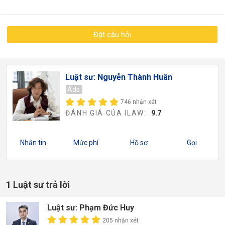
Đặt câu hỏi
Luật sư: Nguyễn Thành Huân
Ads
746 nhận xét
ĐÁNH GIÁ CỦA ILAW:
9.7
Nhắn tin
Mức phí
Hồ sơ
Gọi
1 Luật sư trả lời
Luật sư: Phạm Đức Huy
205 nhận xét