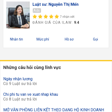
Luật sư: Nguyễn Thị Mến
Ads
7 nhận xét
ĐÁNH GIÁ CỦA ILAW:
9.4
Nhắn tin
Mức phí
Hồ sơ
Gọi
Những câu hỏi cùng lĩnh vực
Ngày nhận lương
Có 9 Luật sư trả lời
Chi phi tu van ve xuat nhap khau
Có 8 Luật sư trả lời
MỞ VĂN PHÒNG LIÊN KẾT THEO DẠNG HỘ KINH DOANH